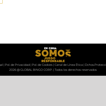
al
|
Pol. de Privacidad
|
Pol. de Cookies
|
Canal de Línea Ética
|
Dchos.Protecc
2026 @ GLOBAL BINGO CORP. | Todos los derechos reservados